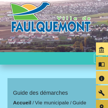
account_balance
menu
import_contacts
info
build
Guide des démarches
Accueil
Vie municipale
Guide
/
/
room