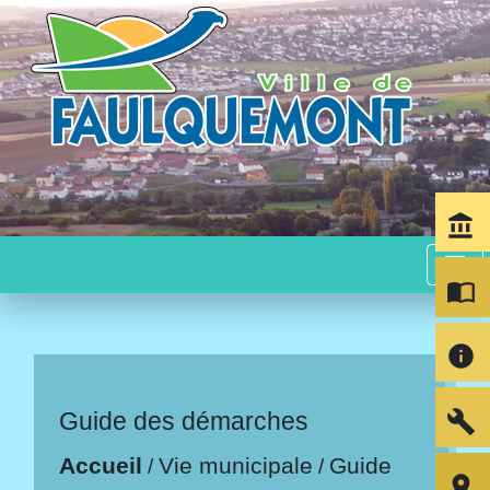
account_balance
menu
import_contacts
info
build
Guide des démarches
Accueil
Vie municipale
Guide
/
/
room