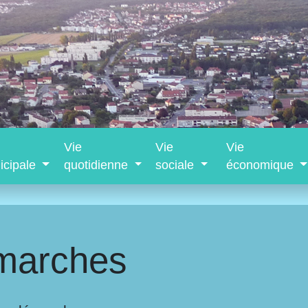
Vie
Vie
Vie
icipale
quotidienne
sociale
économique
marches