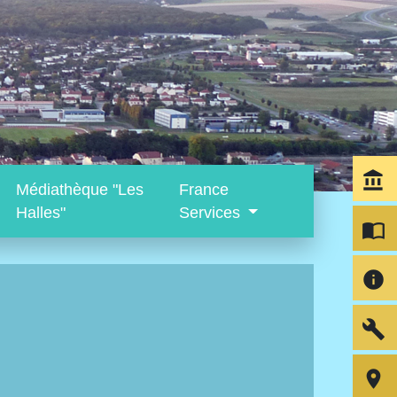
account_balance
Médiathèque "Les
France
Halles"
Services
import_contacts
info
build
room