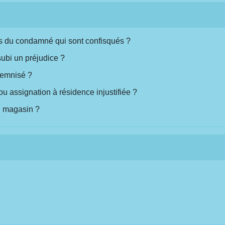
s du condamné qui sont confisqués ?
subi un préjudice ?
demnisé ?
u assignation à résidence injustifiée ?
n magasin ?