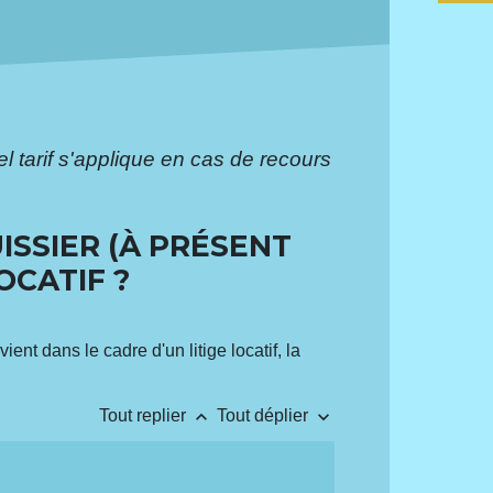
l tarif s'applique en cas de recours
ISSIER (À PRÉSENT
OCATIF ?
nt dans le cadre d'un litige locatif, la
keyboard_arrow_up
keyboard_arrow_down
Tout replier
Tout déplier