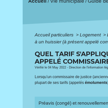
Accueil
Vie municipale
Guide d
/
/
Accueil particuliers
>
Logement
>
à un huissier (à présent appelé comm
QUEL TARIF S'APPLIQ
APPELÉ COMMISSAIRE 
Vérifié le 04 May 2022 - Direction de l'information lé
Lorsqu'un commissaire de justice (ancienneme
plupart de ses tarifs (appelés
émoluments
Préavis (congé) et renouvellemen