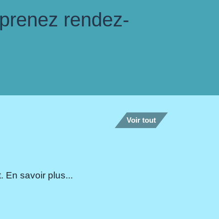
 prenez rendez-
Voir tout
 En savoir plus...