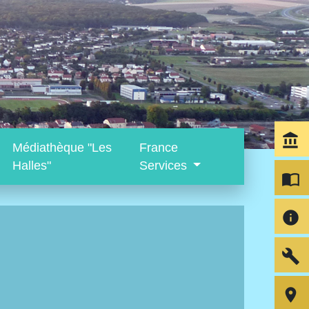
account_balance
Médiathèque "Les
France
Halles"
Services
import_contacts
info
build
room