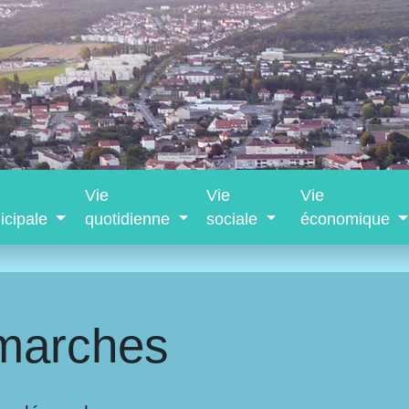
Vie
Vie
Vie
icipale
quotidienne
sociale
économique
marches