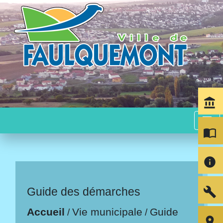
account_balance
menu
import_contacts
info
build
Guide des démarches
Accueil
Vie municipale
Guide
/
/
room