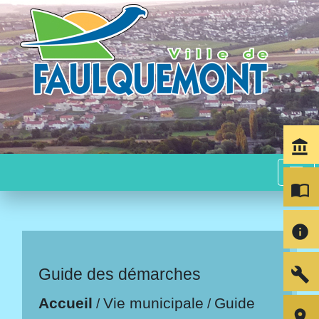
account_balance
menu
import_contacts
info
build
Guide des démarches
Accueil
Vie municipale
Guide
/
/
room