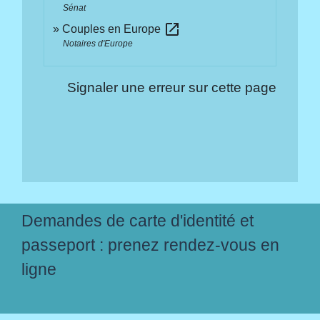
Sénat
open_in_new
Couples en Europe
Notaires d'Europe
Signaler une erreur sur cette page
Demandes de carte d'identité et
passeport : prenez rendez-vous en
ligne