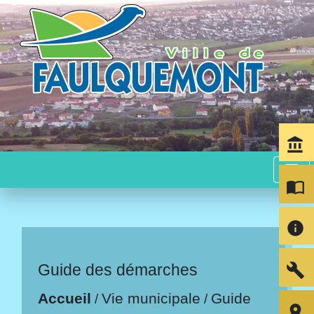
account_balance
menu
import_contacts
info
build
Guide des démarches
Accueil
Vie municipale
Guide
/
/
room