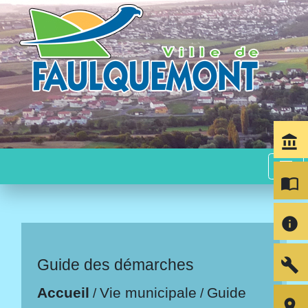
account_balance
menu
import_contacts
info
build
Guide des démarches
Accueil
Vie municipale
Guide
/
/
room