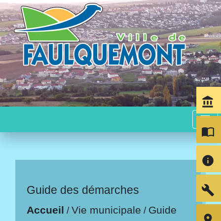
account_balance
menu
import_contacts
info
build
Guide des démarches
Accueil
Vie municipale
Guide
/
/
room