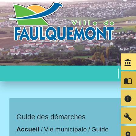
account_balance
menu
import_contacts
info
build
Guide des démarches
Accueil
Vie municipale
Guide
/
/
room