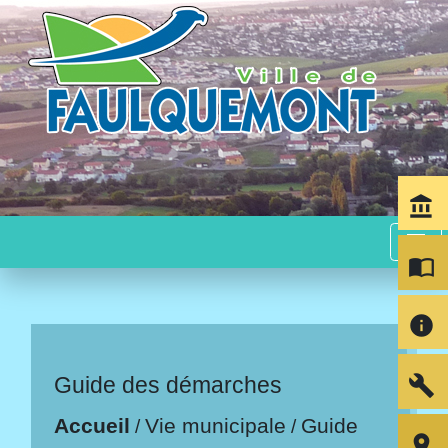
account_balance
menu
import_contacts
info
build
Guide des démarches
Accueil
Vie municipale
Guide
/
/
room