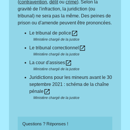
(
contravention
,
délit
ou
crime
). Selon la
gravité de l'infraction, la juridiction (ou
tribunal) ne sera pas la même. Des peines de
prison ou d'amende peuvent être prononcées.
open_in_new
Le tribunal de police
Ministère chargé de la justice
open_in_new
Le tribunal correctionnel
Ministère chargé de la justice
open_in_new
La cour d'assises
Ministère chargé de la justice
Juridictions pour les mineurs avant le 30
septembre 2021 : schéma de la chaîne
open_in_new
pénale
Ministère chargé de la justice
Questions ? Réponses !