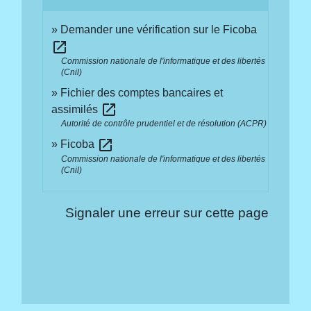
Demander une vérification sur le Ficoba
open_in_new
Commission nationale de l'informatique et des libertés
(Cnil)
Fichier des comptes bancaires et
open_in_new
assimilés
Autorité de contrôle prudentiel et de résolution (ACPR)
open_in_new
Ficoba
Commission nationale de l'informatique et des libertés
(Cnil)
Signaler une erreur sur cette page