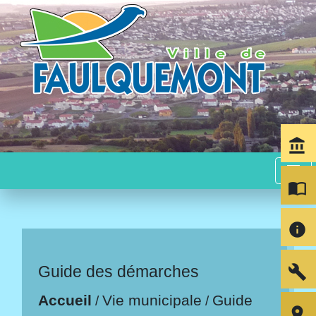
account_balance
menu
import_contacts
info
build
Guide des démarches
Accueil
Vie municipale
Guide
/
/
room