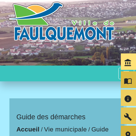
account_balance
menu
import_contacts
info
build
Guide des démarches
Accueil
Vie municipale
Guide
/
/
room