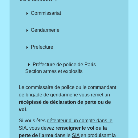
arrow_right
Commissariat
arrow_right
Gendarmerie
arrow_right
Préfecture
arrow_right
Préfecture de police de Paris -
Section armes et explosifs
Le commissaire de police ou le commandant
de brigade de gendarmerie vous remet un
récépissé de déclaration de perte ou de
vol
.
Si vous êtes
détenteur d'un compte dans le
SIA
, vous devez
renseigner le vol ou la
perte de l'arme
dans le
SIA
en produisant la