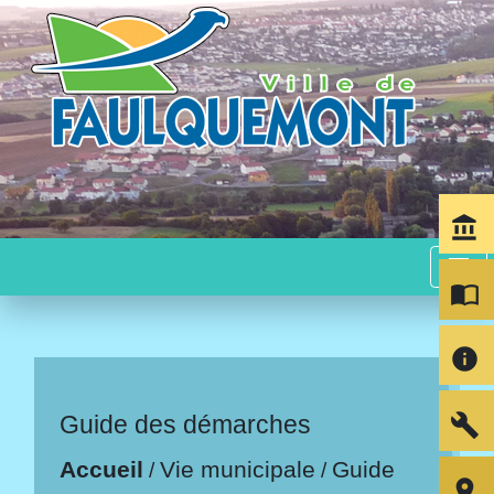
account_balance
menu
import_contacts
info
build
Guide des démarches
Accueil
Vie municipale
Guide
/
/
room