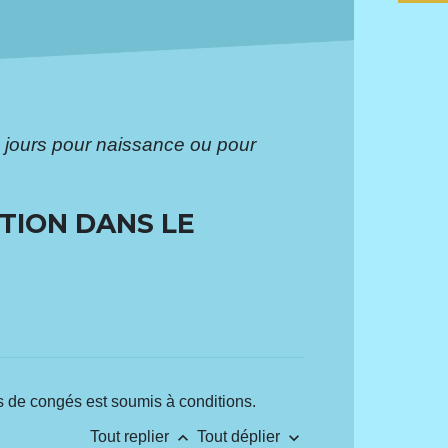
jours pour naissance ou pour
TION DANS LE
s de congés est soumis à conditions.
keyboard_arrow_up
keyboard_arrow_down
Tout replier
Tout déplier