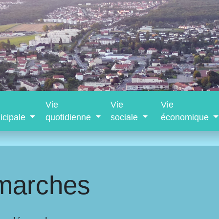
Vie
Vie
Vie
icipale
quotidienne
sociale
économique
marches