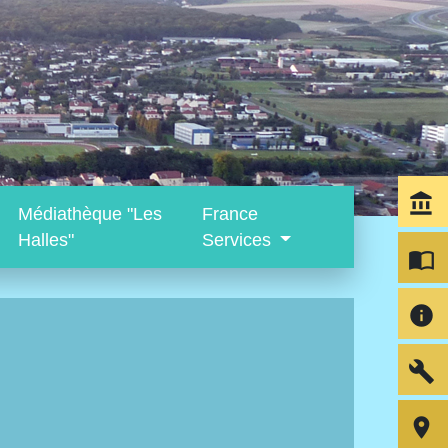
account_balance
Médiathèque "Les
France
Halles"
Services
import_contacts
info
build
room