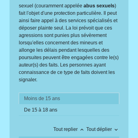
sexuel (couramment appelée
abus sexuels
)
fait l'objet d'une protection particulière. Il peut
ainsi faire appel à des services spécialisés et
déposer plainte seul. La loi prévoit que ces
agressions sont punies plus sévèrement
lorsqu'elles concernent des mineurs et
allonge les délais pendant lesquelles des
poursuites peuvent être engagées contre le(s)
auteur(s) des faits. Les personnes ayant
connaissance de ce type de faits doivent les
signaler.
Moins de 15 ans
De 15 à 18 ans
keyboard_arrow_up
keyboard_arrow_down
Tout replier
Tout déplier