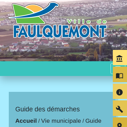
account_balance
menu
import_contacts
info
build
Guide des démarches
Accueil
Vie municipale
Guide
/
/
room