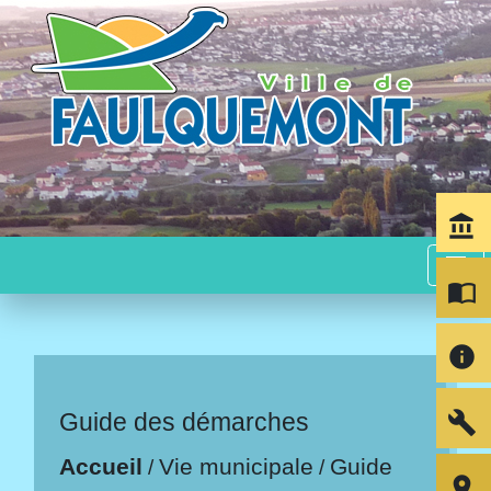
account_balance
menu
import_contacts
info
build
Guide des démarches
Accueil
Vie municipale
Guide
/
/
room