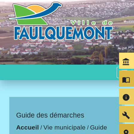
account_balance
menu
import_contacts
info
build
Guide des démarches
Accueil
Vie municipale
Guide
/
/
room