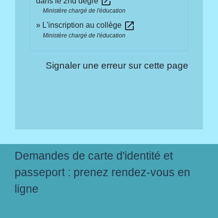
open_in_new
dans le 2nd degré
Ministère chargé de l'éducation
open_in_new
L'inscription au collège
Ministère chargé de l'éducation
Signaler une erreur sur cette page
Demandes de carte d'identité et
passeport : prenez rendez-vous en
ligne