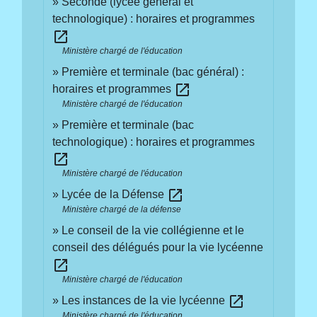
Seconde (lycée général et
technologique) : horaires et programmes
open_in_new
Ministère chargé de l'éducation
Première et terminale (bac général) :
open_in_new
horaires et programmes
Ministère chargé de l'éducation
Première et terminale (bac
technologique) : horaires et programmes
open_in_new
Ministère chargé de l'éducation
open_in_new
Lycée de la Défense
Ministère chargé de la défense
Le conseil de la vie collégienne et le
conseil des délégués pour la vie lycéenne
open_in_new
Ministère chargé de l'éducation
open_in_new
Les instances de la vie lycéenne
Ministère chargé de l'éducation