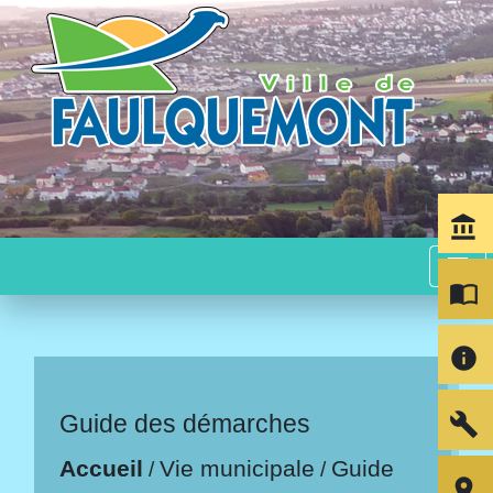
account_balance
menu
import_contacts
info
build
Guide des démarches
Accueil
Vie municipale
Guide
/
/
room