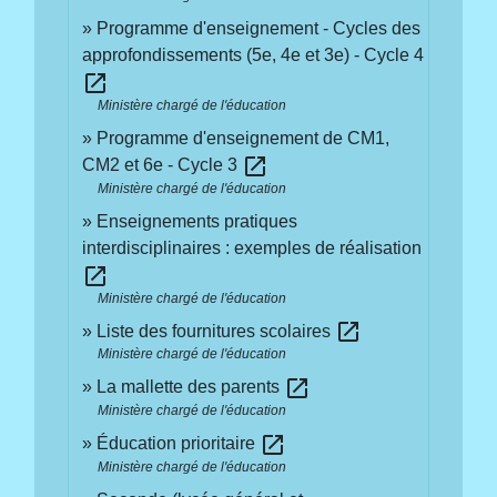
Programme d'enseignement - Cycles des
approfondissements (5e, 4e et 3e) - Cycle 4
open_in_new
Ministère chargé de l'éducation
Programme d'enseignement de CM1,
open_in_new
CM2 et 6e - Cycle 3
Ministère chargé de l'éducation
Enseignements pratiques
interdisciplinaires : exemples de réalisation
open_in_new
Ministère chargé de l'éducation
open_in_new
Liste des fournitures scolaires
Ministère chargé de l'éducation
open_in_new
La mallette des parents
Ministère chargé de l'éducation
open_in_new
Éducation prioritaire
Ministère chargé de l'éducation