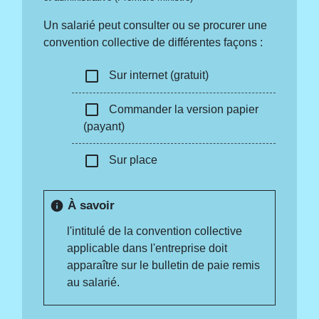
Un salarié peut consulter ou se procurer une
convention collective de différentes façons :
check_box_outline_blank
Sur internet (gratuit)
check_box_outline_blank
Commander la version papier
(payant)
check_box_outline_blank
Sur place
À savoir
info
l'intitulé de la convention collective
applicable dans l'entreprise doit
apparaître sur le bulletin de paie remis
au salarié.