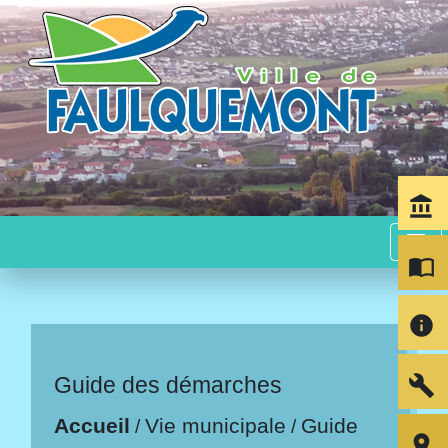
account_balance
menu
import_contacts
info
build
Guide des démarches
Accueil
Vie municipale
Guide
/
/
room