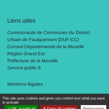
Liens utiles
Communauté de Communes du District
Urbain de Faulquemont (DUF-CC)
Conseil Départemental de la Moselle
Région Grand Est
Préfecture de la Moselle
Service-public.fr
Mentions légales
-
Politique de confidentialité
-
Accessibilité
-
This site uses cookies and gives you control over what you want
to activate
Plan du site
-
Gestion des cookies
OK, accept all
Deny all cookies
Personalize