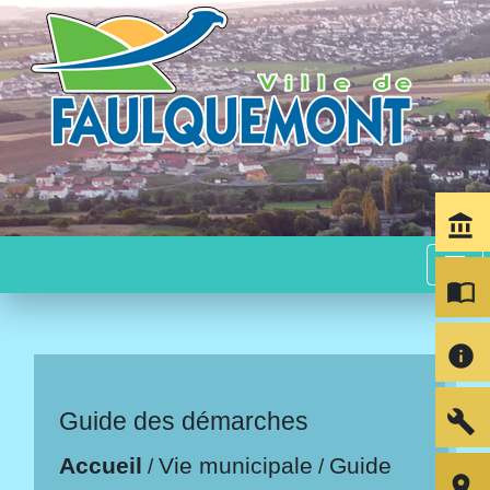
account_balance
menu
import_contacts
info
build
Guide des démarches
Accueil
Vie municipale
Guide
/
/
room