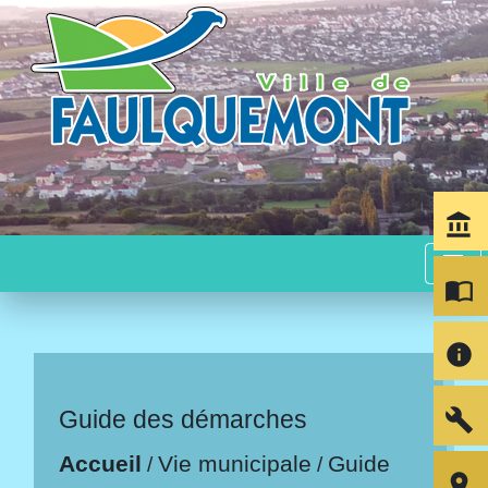
account_balance
menu
import_contacts
info
build
Guide des démarches
Accueil
Vie municipale
Guide
/
/
room