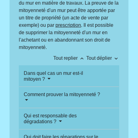
du mur en matière de travaux. La preuve de la
mitoyenneté d'un mur peut être apportée par
un titre de propriété (un acte de vente par
exemple) ou par
prescription
. Il est possible
de supprimer la mitoyenneté d'un mur en
l'achetant ou en abandonnant son droit de
mitoyenneté.
keyboard_arrow_up
keyboard_arrow_down
Tout replier
Tout déplier
Dans quel cas un mur est-il
mitoyen ?
Comment prouver la mitoyenneté ?
Qui est responsable des
dégradations ?
Qui doit faire les réparations sur le