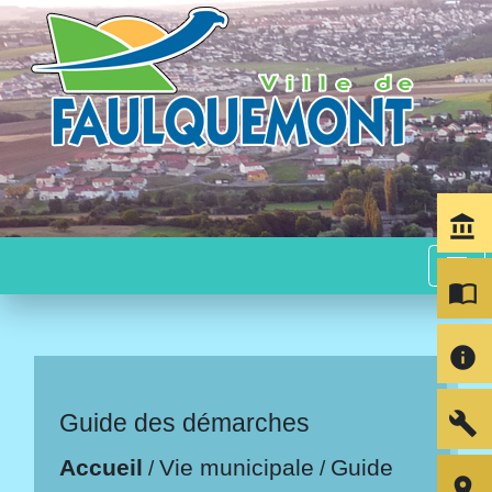
account_balance
menu
import_contacts
info
build
Guide des démarches
Accueil
Vie municipale
Guide
/
/
room