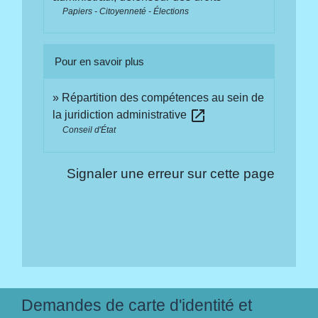
Papiers - Citoyenneté - Élections
Pour en savoir plus
Répartition des compétences au sein de
open_in_new
la juridiction administrative
Conseil d'État
Signaler une erreur sur cette page
Demandes de carte d'identité et