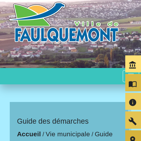
account_balance
menu
import_contacts
info
build
Guide des démarches
Accueil
Vie municipale
Guide
/
/
room