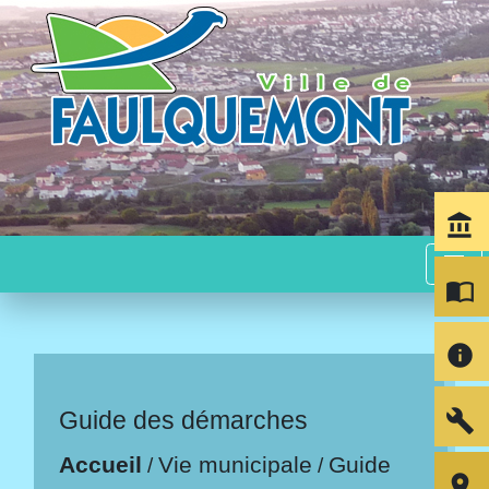
account_balance
menu
import_contacts
info
build
Guide des démarches
Accueil
Vie municipale
Guide
/
/
room