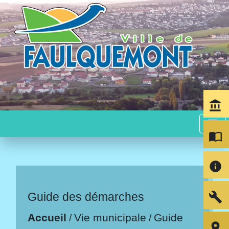
account_balance
menu
import_contacts
info
build
Guide des démarches
Accueil
Vie municipale
Guide
/
/
room