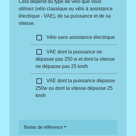
Cela dépend du type de vélo que vous
utilisez (vélo classique ou vélo à assistance
électrique - VAE), de sa puissance et de sa
vitesse.
check_box_outline_blank
Vélo sans assistance électrique
check_box_outline_blank
VAE dont la puissance ne
dépasse pas 250 w et dont la vitesse
ne dépasse pas 25 km/h
check_box_outline_blank
VAE dont la puissance dépasse
250w ou dont la vitesse dépasse 25
km/h
Textes de référence