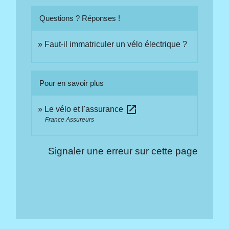
Questions ? Réponses !
Faut-il immatriculer un vélo électrique ?
Pour en savoir plus
open_in_new
Le vélo et l'assurance
France Assureurs
Signaler une erreur sur cette page