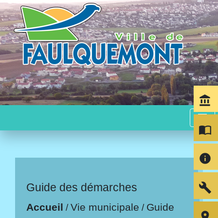
account_balance
menu
import_contacts
info
build
Guide des démarches
Accueil
Vie municipale
Guide
/
/
room