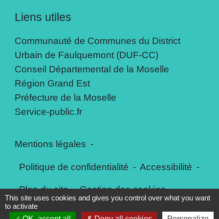
Liens utiles
Communauté de Communes du District
Urbain de Faulquemont (DUF-CC)
Conseil Départemental de la Moselle
Région Grand Est
Préfecture de la Moselle
Service-public.fr
Mentions légales
-
Politique de confidentialité
-
Accessibilité
-
Plan du site
-
Gestion des cookies
This site uses cookies and gives you control over what you want
to activate
OK, accept all
Deny all cookies
Personalize