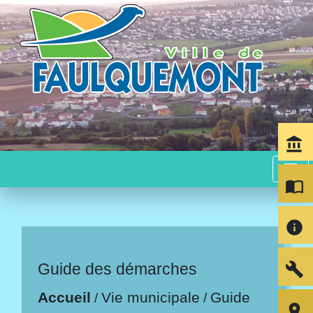
account_balance
menu
import_contacts
info
build
Guide des démarches
Accueil
Vie municipale
Guide
/
/
room