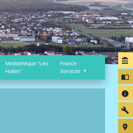
account_balance
Médiathèque "Les
France
Halles"
Services
import_contacts
info
build
room