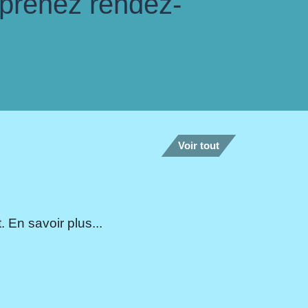
 prenez rendez-
Voir tout
 En savoir plus...