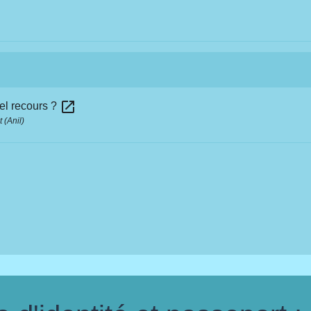
open_in_new
quel recours ?
 (Anil)