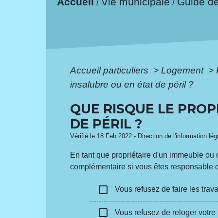
Accueil
Vie municipale
Guide d
/
/
Accueil particuliers
>
Logement
>
insalubre ou en état de péril ?
QUE RISQUE LE PROP
DE PÉRIL ?
Vérifié le 18 Feb 2022 - Direction de l'information lé
En tant que propriétaire d'un immeuble ou
complémentaire si vous êtes responsable de
check_box_outline_blank
Vous refusez de faire les travau
check_box_outline_blank
Vous refusez de reloger votre l