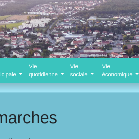
Vie
Vie
Vie
icipale
quotidienne
sociale
économique
marches