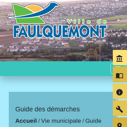
account_balance
menu
import_contacts
info
build
Guide des démarches
Accueil
Vie municipale
Guide
/
/
room