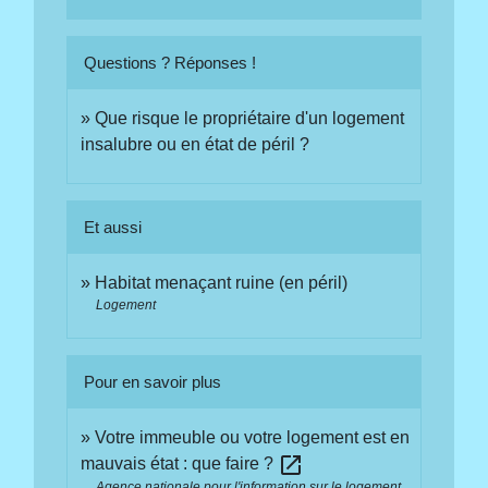
Questions ? Réponses !
Que risque le propriétaire d'un logement
insalubre ou en état de péril ?
Et aussi
Habitat menaçant ruine (en péril)
Logement
Pour en savoir plus
Votre immeuble ou votre logement est en
open_in_new
mauvais état : que faire ?
Agence nationale pour l'information sur le logement