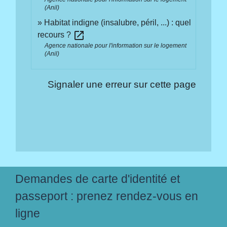
(Anil)
Habitat indigne (insalubre, péril, ...) : quel
open_in_new
recours ?
Agence nationale pour l'information sur le logement
(Anil)
Signaler une erreur sur cette page
Demandes de carte d'identité et
passeport : prenez rendez-vous en
ligne