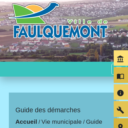
account_balance
menu
import_contacts
info
build
Guide des démarches
Accueil
Vie municipale
Guide
/
/
room