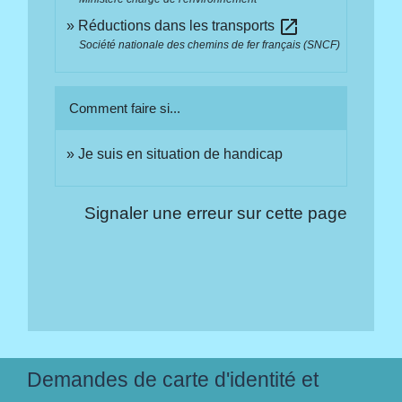
open_in_new
Réductions dans les transports
Société nationale des chemins de fer français (SNCF)
Comment faire si...
Je suis en situation de handicap
Signaler une erreur sur cette page
Demandes de carte d'identité et