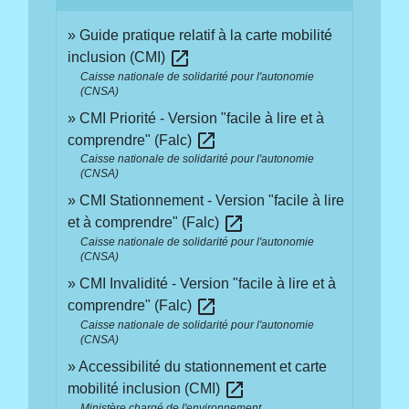
Guide pratique relatif à la carte mobilité
open_in_new
inclusion (CMI)
Caisse nationale de solidarité pour l'autonomie
(CNSA)
CMI Priorité - Version "facile à lire et à
open_in_new
comprendre" (Falc)
Caisse nationale de solidarité pour l'autonomie
(CNSA)
CMI Stationnement - Version "facile à lire
open_in_new
et à comprendre" (Falc)
Caisse nationale de solidarité pour l'autonomie
(CNSA)
CMI Invalidité - Version "facile à lire et à
open_in_new
comprendre" (Falc)
Caisse nationale de solidarité pour l'autonomie
(CNSA)
Accessibilité du stationnement et carte
open_in_new
mobilité inclusion (CMI)
Ministère chargé de l'environnement