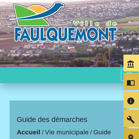
account_balance
menu
import_contacts
info
build
Guide des démarches
Accueil
Vie municipale
Guide
/
/
room