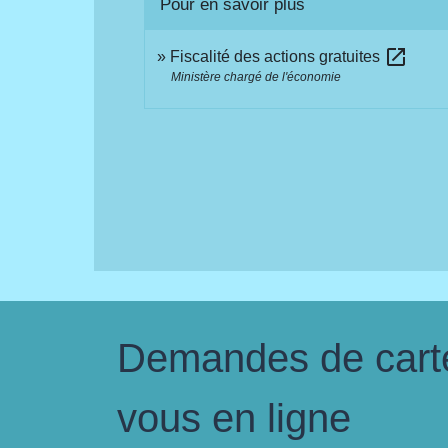
Pour en savoir plus
open_in_new
Fiscalité des actions gratuites
Ministère chargé de l'économie
Demandes de carte 
vous en ligne