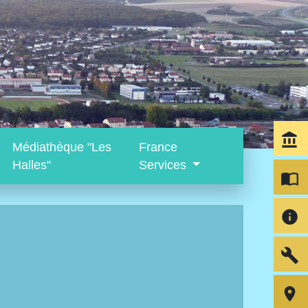
account_balance
Médiathèque "Les
France
Halles"
Services
import_contacts
info
build
room