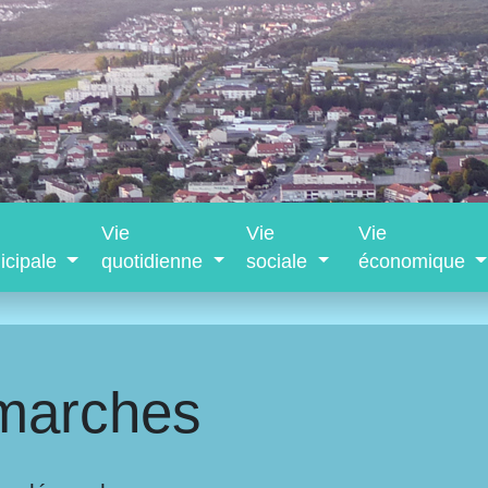
Vie
Vie
Vie
icipale
quotidienne
sociale
économique
marches