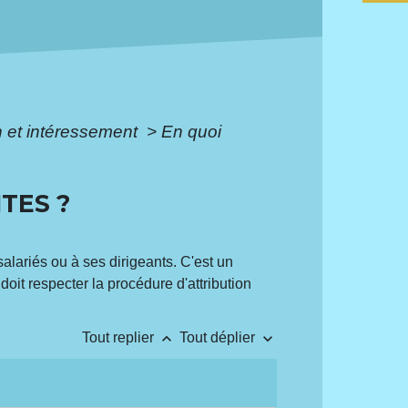
on et intéressement
>
En quoi
TES ?
salariés ou à ses dirigeants. C'est un
oit respecter la procédure d'attribution
keyboard_arrow_up
keyboard_arrow_down
Tout replier
Tout déplier