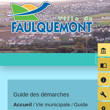
account_balance
menu
import_contacts
info
build
Guide des démarches
Accueil
Vie municipale
Guide
/
/
room