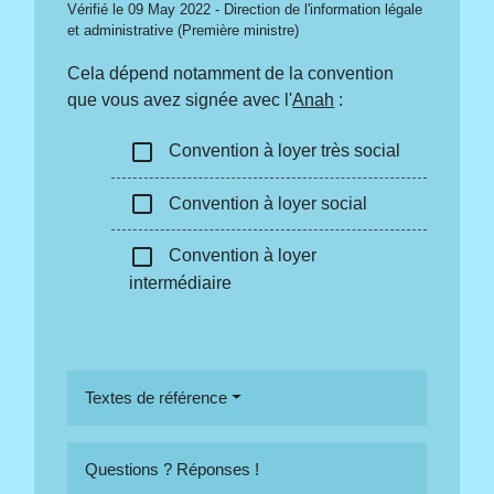
Vérifié le 09 May 2022 - Direction de l'information légale
et administrative (Première ministre)
Cela dépend notamment de la convention
que vous avez signée avec l'
Anah
:
check_box_outline_blank
Convention à loyer très social
check_box_outline_blank
Convention à loyer social
check_box_outline_blank
Convention à loyer
intermédiaire
Textes de référence
Questions ? Réponses !