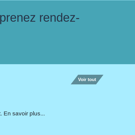
 prenez rendez-
Voir tout
 En savoir plus...