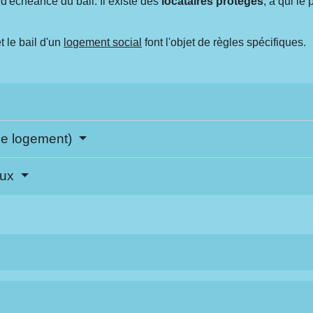
 d'échéance du bail. Il existe des
locataires protégés
, à qui le
t le bail d'un
logement social
font l'objet de règles spécifiques.
 le logement)
eux