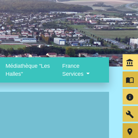
account_balance
Médiathèque "Les
France
Halles"
Services
import_contacts
info
build
room