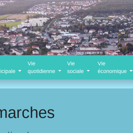
Vie
Vie
Vie
icipale
quotidienne
sociale
économique
marches