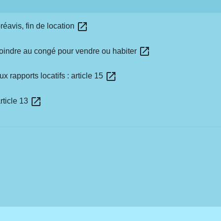
open_in_new
réavis, fin de location
open_in_new
 joindre au congé pour vendre ou habiter
open_in_new
ux rapports locatifs : article 15
open_in_new
rticle 13