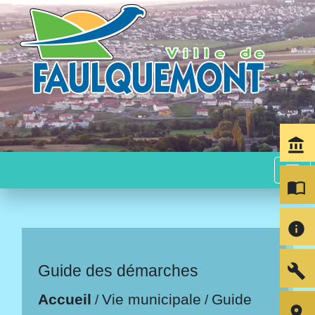
account_balance
menu
import_contacts
info
build
Guide des démarches
Accueil
Vie municipale
Guide
/
/
room