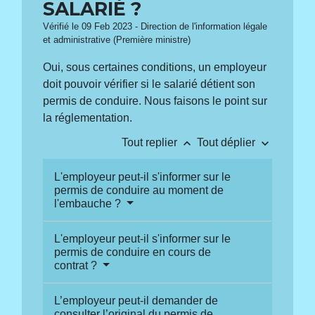
SALARIÉ ?
Vérifié le 09 Feb 2023 - Direction de l'information légale
et administrative (Première ministre)
Oui, sous certaines conditions, un employeur
doit pouvoir vérifier si le salarié détient son
permis de conduire. Nous faisons le point sur
la réglementation.
keyboard_arrow_up
keyboard_arrow_down
Tout replier
Tout déplier
L'employeur peut-il s'informer sur le
permis de conduire au moment de
l'embauche ?
L'employeur peut-il s'informer sur le
permis de conduire en cours de
contrat ?
L’employeur peut-il demander de
consulter l’original du permis de