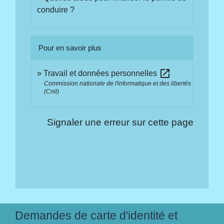
conduire ?
Pour en savoir plus
open_in_new
Travail et données personnelles
Commission nationale de l'informatique et des libertés
(Cnil)
Signaler une erreur sur cette page
Demandes de carte d'identité et