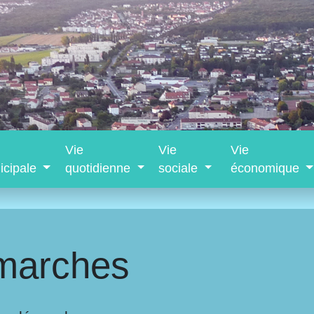
Vie
Vie
Vie
icipale
quotidienne
sociale
économique
marches