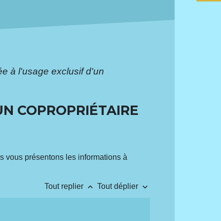
 à l'usage exclusif d'un
UN COPROPRIÉTAIRE
us vous présentons les informations à
keyboard_arrow_up
keyboard_arrow_down
Tout replier
Tout déplier