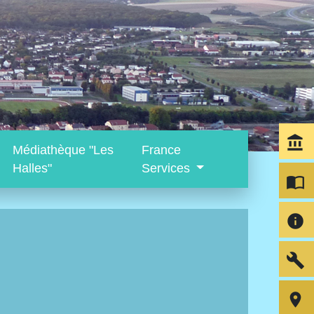
account_balance
Médiathèque "Les
France
Halles"
Services
import_contacts
info
build
room