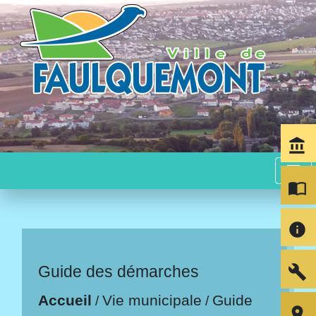
account_balance
menu
import_contacts
info
build
Guide des démarches
Accueil
Vie municipale
Guide
/
/
room