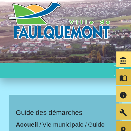
account_balance
menu
import_contacts
info
build
Guide des démarches
Accueil
Vie municipale
Guide
/
/
room