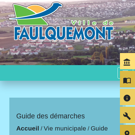
account_balance
menu
import_contacts
info
build
Guide des démarches
Accueil
Vie municipale
Guide
/
/
room