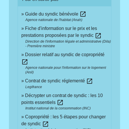
open_in_new
Guide du syndic bénévole
Agence nationale de l'habitat (Anah)
Fiche d'information sur le prix et les
open_in_new
prestations proposées par le syndic
Direction de l'information légale et administrative (Dila)
- Première ministre
Dossier relatif au syndic de copropriété
open_in_new
Agence nationale pour l'information sur le logement
(Anil)
open_in_new
Contrat de syndic réglementé
Legifrance
Décrypter un contrat de syndic : les 10
open_in_new
points essentiels
Institut national de la consommation (INC)
Copropriété : les 5 étapes pour changer
open_in_new
de syndic