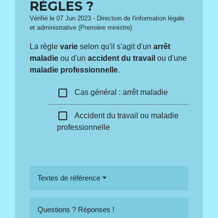
RÈGLES ?
Vérifié le 07 Jun 2023 - Direction de l'information légale
et administrative (Première ministre)
La règle
varie
selon qu'il s'agit d'un
arrêt
maladie
ou d'un
accident du travail
ou d'une
maladie professionnelle
.
check_box_outline_blank
Cas général : arrêt maladie
check_box_outline_blank
Accident du travail ou maladie
professionnelle
Textes de référence
Questions ? Réponses !