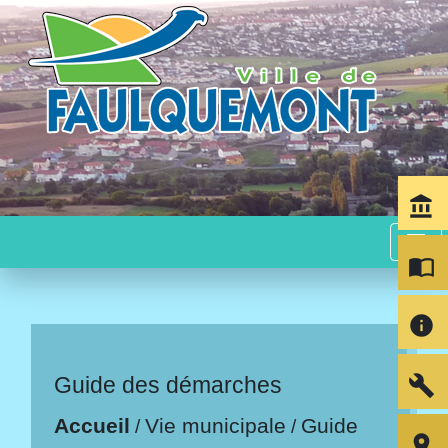
account_balance
menu
import_contacts
info
build
Guide des démarches
Accueil
Vie municipale
Guide
/
/
room