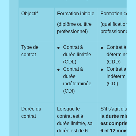
Objectif
Formation initiale
Formation conti
(diplôme ou titre
(qualification
professionnel)
professionnelle)
Type de
Contrat à
Contrat à dur
contrat
durée limitée
déterminée
(CDL)
(CDD)
Contrat à
Contrat à dur
durée
indéterminée
indéterminée
(CDI)
(CDI)
Durée du
Lorsque le
S'il s'agit d'un 
contrat
contrat est à
la
durée minima
durée limitée, sa
est comprise e
durée est de
6
6 et 12 mois
.