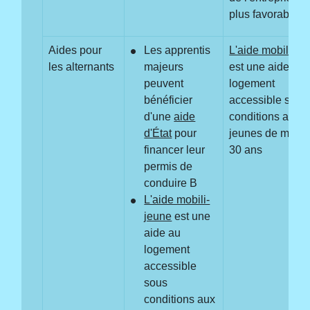
plus favorable
Aides pour
Les apprentis
L'aide mobili-je
les alternants
majeurs
est une aide au
peuvent
logement
bénéficier
accessible sous
d'une
aide
conditions aux
d'État
pour
jeunes de moins
financer leur
30 ans
permis de
conduire B
L'aide mobili-
jeune
est une
aide au
logement
accessible
sous
conditions aux