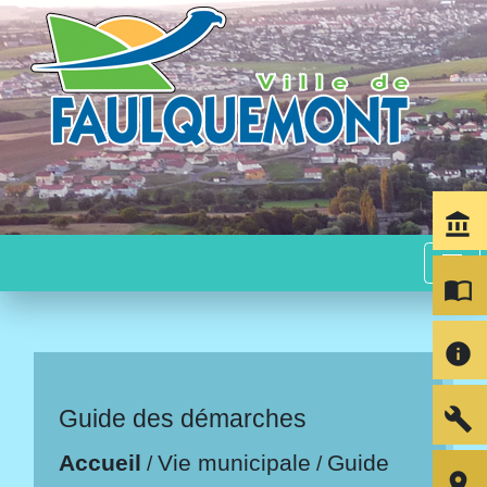
account_balance
menu
import_contacts
info
build
Guide des démarches
Accueil
Vie municipale
Guide
/
/
room