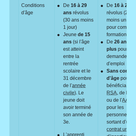
Conditions
De
16 à 29
De
16 à 25 a
d'âge
ans
révolus
révolus (26 a
(30 ans moins
moins un jour
1 jour)
pour compléte
Jeune
de 15
formation init
ans
(si l'âge
De
26 ans et
est atteint
plus
pour les
entre la
demandeurs
rentrée
d'emploi
scolaire et le
Sans condit
31 décembre
d'âge
pour le
de l'
année
bénéficiaires
civile
). Le
RSA
, de l'
AS
jeune doit
ou de l'
AAH
e
avoir terminé
pour les
son année de
personnes
3
e
.
sortant d'un
contrat uniqu
L'apprenti