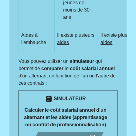
jeunes de
moins de 30
ans
Aides à
Il existe
plusieurs
Il existe
plusieur
l'embauche
aides
aides
Vous pouvez utiliser un
simulateur
qui
permet de
comparer
le
coût salarial annuel
d'un alternant en fonction de l'un ou l'autre de
ces contrats :
assignment
SIMULATEUR
Calculer le coût salarial annuel d'un
alternant et les aides (apprentissage
ou contrat de professionnalisation)