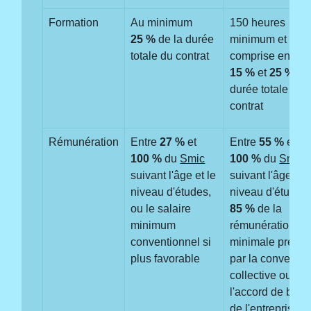
Formation
Au minimum
150 heures
25 %
de la durée
minimum et
totale du contrat
comprise entre
15 %
et
25 %
de 
durée totale du
contrat
Rémunération
Entre
27 %
et
Entre
55 %
et
100 %
du
Smic
100 %
du
Smic
suivant l'âge et le
suivant l'âge et l
niveau d'études,
niveau d'études,
ou le salaire
85 %
de la
minimum
rémunération
conventionnel si
minimale prévu
plus favorable
par la conventio
collective ou
l'accord de bra
de l'entreprise si