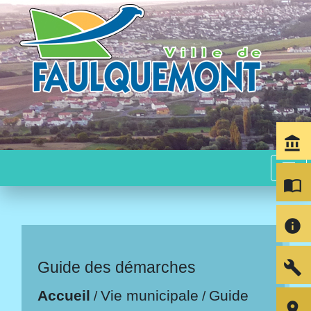
account_balance
menu
import_contacts
info
build
Guide des démarches
Accueil
Vie municipale
Guide
/
/
room