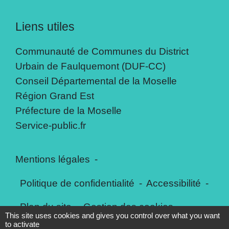
Liens utiles
Communauté de Communes du District
Urbain de Faulquemont (DUF-CC)
Conseil Départemental de la Moselle
Région Grand Est
Préfecture de la Moselle
Service-public.fr
Mentions légales
-
Politique de confidentialité
-
Accessibilité
-
Plan du site
-
Gestion des cookies
This site uses cookies and gives you control over what you want
to activate