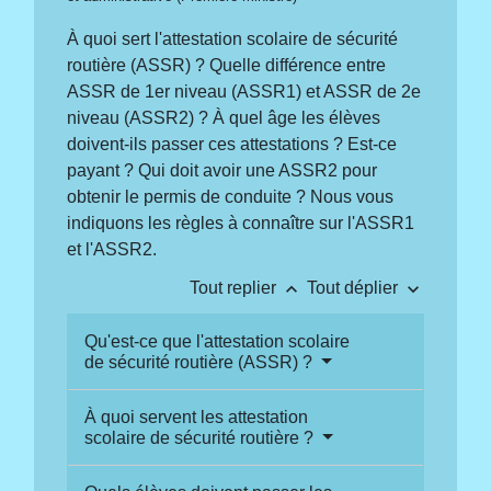
À quoi sert l'attestation scolaire de sécurité
routière (ASSR) ? Quelle différence entre
ASSR de 1
er
niveau (ASSR1) et ASSR de 2
e
niveau (ASSR2) ? À quel âge les élèves
doivent-ils passer ces attestations ? Est-ce
payant ? Qui doit avoir une ASSR2 pour
obtenir le permis de conduite ? Nous vous
indiquons les règles à connaître sur l'ASSR1
et l'ASSR2.
keyboard_arrow_up
keyboard_arrow_down
Tout replier
Tout déplier
Qu'est-ce que l'attestation scolaire
de sécurité routière (ASSR) ?
À quoi servent les attestation
scolaire de sécurité routière ?