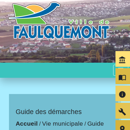
account_balance
menu
import_contacts
info
build
Guide des démarches
Accueil
Vie municipale
Guide
/
/
room