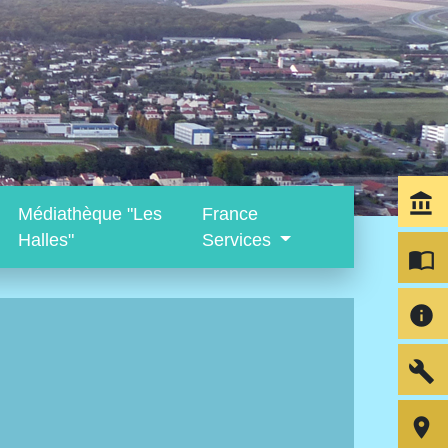
account_balance
Médiathèque "Les
France
Halles"
Services
import_contacts
info
build
room