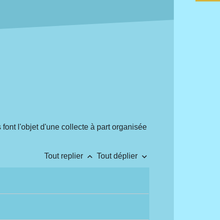
font l'objet d'une collecte à part organisée
keyboard_arrow_up
keyboard_arrow_down
Tout replier
Tout déplier