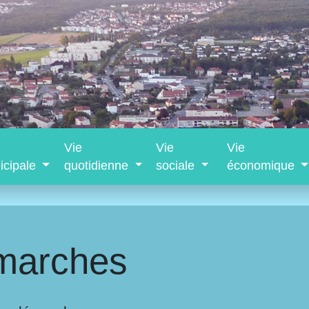
Vie
Vie
Vie
icipale
quotidienne
sociale
économique
marches