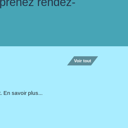
 prenez rendez-
Voir tout
 En savoir plus...