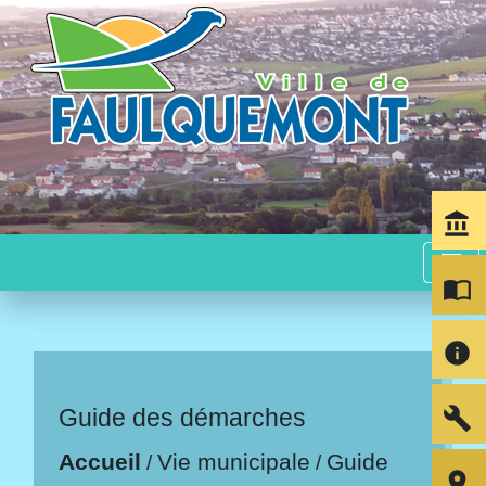
account_balance
menu
import_contacts
info
build
Guide des démarches
Accueil
Vie municipale
Guide
/
/
room