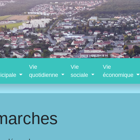
Vie
Vie
Vie
icipale
quotidienne
sociale
économique
marches