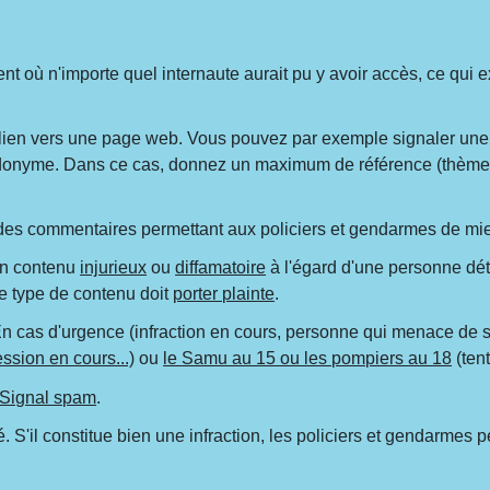
t où n'importe quel internaute aurait pu y avoir accès, ce qui 
 lien vers une page web. Vous pouvez par exemple signaler une
udonyme. Dans ce cas, donnez un maximum de référence (thème, 
des commentaires permettant aux policiers et gendarmes de mieu
un contenu
injurieux
ou
diffamatoire
à l'égard d'une personne dét
ce type de contenu doit
porter plainte
.
n cas d'urgence (infraction en cours, personne qui menace de se
ssion en cours...)
ou
le Samu au 15 ou les pompiers au 18
(tent
Signal spam
.
é. S'il constitue bien une infraction, les policiers et gendarmes