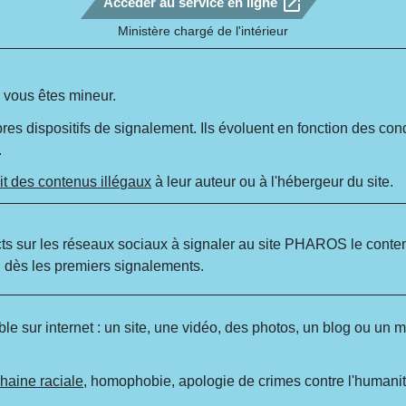
open_in_new
Accéder au service en ligne
Ministère chargé de l'intérieur
 vous êtes mineur.
es dispositifs de signalement. Ils évoluent en fonction des con
.
it des contenus illégaux
à leur auteur ou à l'hébergeur du site.
ntacts sur les réseaux sociaux à signaler au site PHAROS le cont
u dès les premiers signalements.
e sur internet : un site, une vidéo, des photos, un blog ou un me
a haine raciale
, homophobie, apologie de crimes contre l'humanit