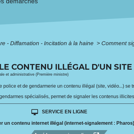
es démarches
ure - Diffamation - Incitation à la haine
>
Comment sign
E CONTENU ILLÉGAL D'UN SITE
gale et administrative (Première ministre)
police et de gendarmerie un contenu illégal (site, vidéo...) se tr
 gendarmes spécialisés, permet de signaler les contenus illicites
desktop_mac
SERVICE EN LIGNE
r un contenu internet illégal (internet-signalement : Pharos