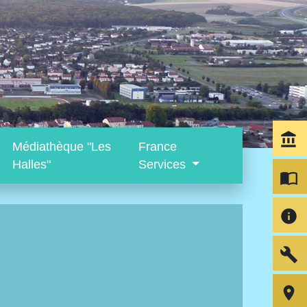
account_balance
Médiathèque "Les
France
Halles"
Services
import_contacts
info
build
room