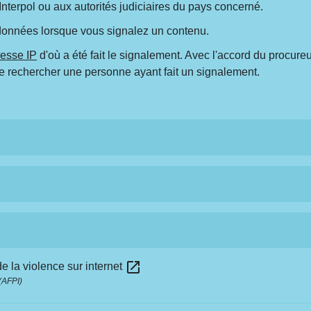
à Interpol ou aux autorités judiciaires du pays concerné.
rdonnées lorsque vous signalez un contenu.
resse IP
d'où a été fait le signalement. Avec l'accord du procureu
 de rechercher une personne ayant fait un signalement.
open_in_new
e la violence sur internet
 (AFPI)