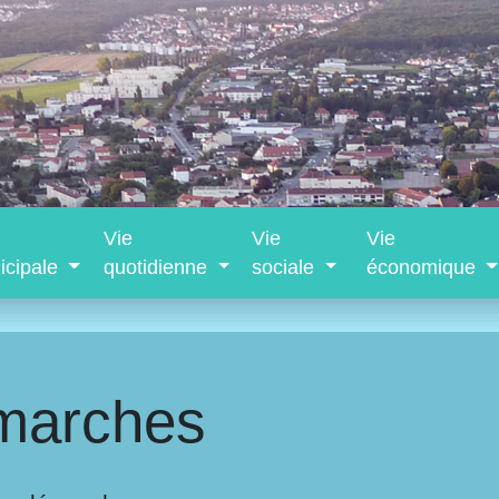
Vie
Vie
Vie
icipale
quotidienne
sociale
économique
marches