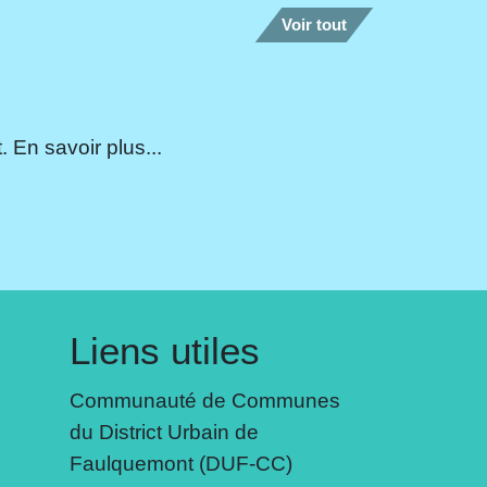
Voir tout
 En savoir plus...
Liens utiles
Communauté de Communes
du District Urbain de
Faulquemont (DUF-CC)