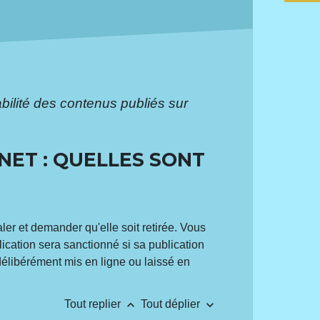
ilité des contenus publiés sur
NET : QUELLES SONT
aler et demander qu'elle soit retirée. Vous
blication sera sanctionné si sa publication
 a délibérément mis en ligne ou laissé en
keyboard_arrow_up
keyboard_arrow_down
Tout replier
Tout déplier