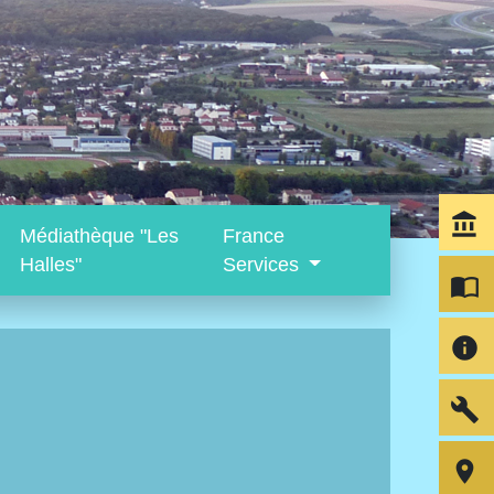
account_balance
Médiathèque "Les
France
Halles"
Services
import_contacts
info
build
room