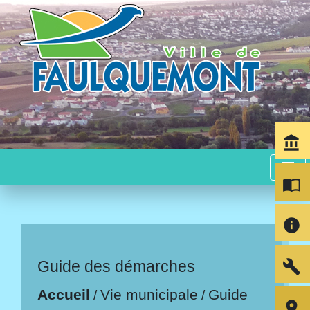
account_balance
menu
import_contacts
info
build
Guide des démarches
Accueil
Vie municipale
Guide
/
/
room