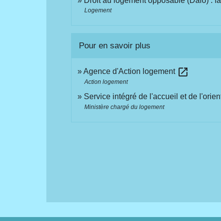
Droit au logement opposable (Dalo) : fa
Logement
Pour en savoir plus
open_in_new
Agence d'Action logement
Action logement
Service intégré de l'accueil et de l'orie
Ministère chargé du logement