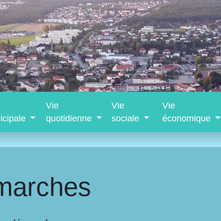
Vie
Vie
Vie
icipale
quotidienne
sociale
économique
marches