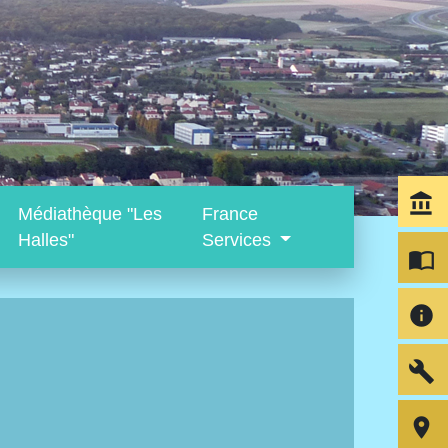
account_balance
Médiathèque "Les
France
Halles"
Services
import_contacts
info
build
room