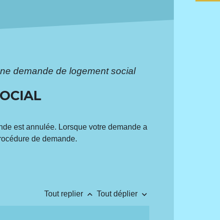
ne demande de logement social
OCIAL
ande est annulée. Lorsque votre demande a
 procédure de demande.
keyboard_arrow_up
keyboard_arrow_down
Tout replier
Tout déplier