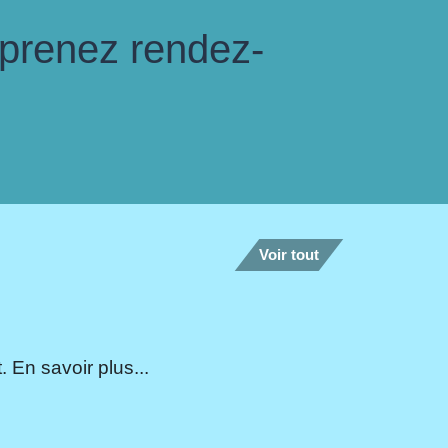
 prenez rendez-
Voir tout
 En savoir plus...